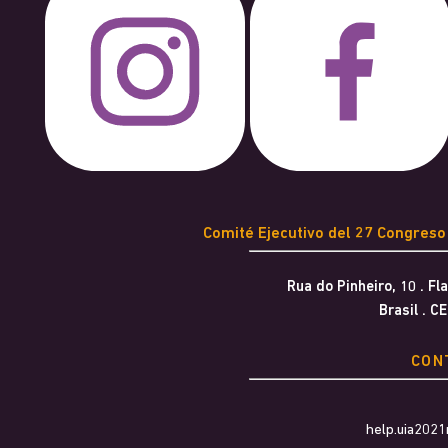
Comité Ejecutivo del 27 Congreso
Rua do Pinheiro, 10 . F
Brasil . C
CON
help.uia202