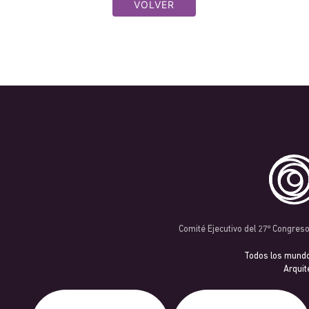
VOLVER
Comité Ejecutivo del 27º Congres
Todos los mund
Arquit