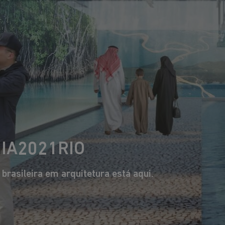
Esperamos que ema
ambiente, ao clim
desigualdades int
OS MAIORES 
DA ARQUITETU
UIA2021RIO
rasileira em arquitetura está aqui.
Tatiana Bilbao
Francis Keré
Uma das mais premiadas
De Burkina Faso, consagrad
uitetas mexicanas da atualidade.
internacionalmente como agent