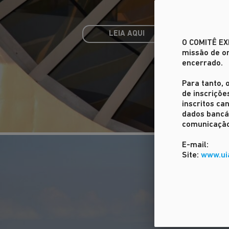
LEIA AQUI
O COMITÊ E
missão de or
encerrado.
Para tanto, 
de inscriçõe
inscritos c
dados bancár
comunicação
E-mail:
Site:
www.ui
O MAIOR EVENTO M
DA ARQUITETURA E