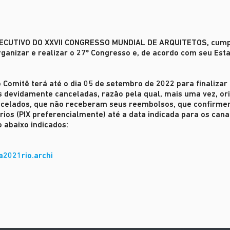
XECUTIVO DO XXVII CONGRESSO MUNDIAL DE ARQUITETOS
, cum
ganizar e realizar o 27º Congresso e, de acordo com seu Esta
o Comitê terá até o dia 05 de setembro de 2022 para finaliza
s devidamente canceladas, razão pela qual, mais uma vez, or
ancelados, que não receberam seus reembolsos, que confirm
ios (PIX preferencialmente) até a data indicada para os cana
 abaixo indicados:
a2021rio.archi
UNDIAL
 DO