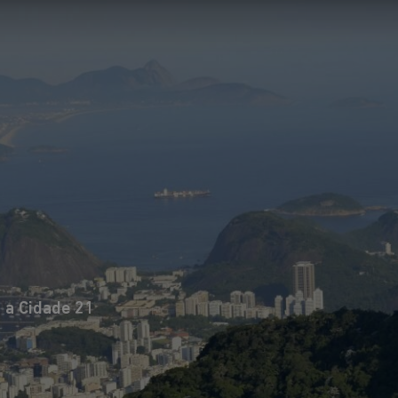
l de Arquitetos
ndial de
ira vez no Brasil.
o para
 arquitetura e em
o futuro das
 a Cidade 21
itetura e do
alisando o
Um encont
s, formulando
marcado n