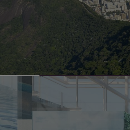
propostas e apresentando soluçõ
da qualidade de vida e para um m
sustentável.
TODOS OS MUNDOS
UM SÓ MUNDO.
ARQUITETURA 21