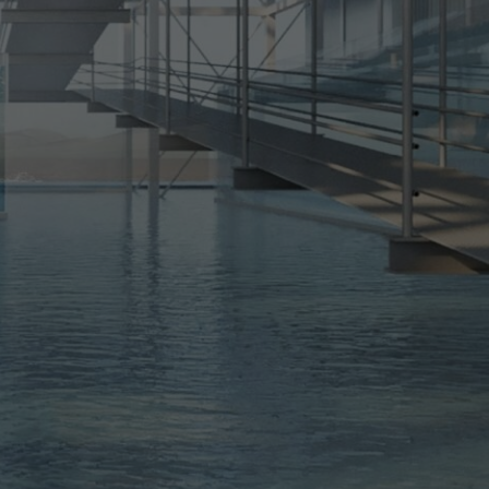
ne desse contexto a Cidade 21, atenta ao
a, aos bons espaços, à redução das
raurbanas, tendo o cidadão como foco.
NOMES
RA:
Elizabeth de Portzamparc
o
Carioca radicada há 50 anos na
e de
França, com obras por todo o