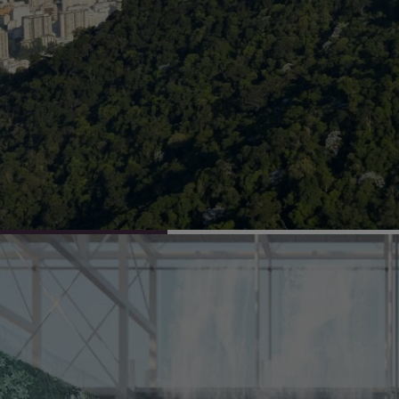
es para melhoria
Arquitetos de tod
undo mais justo e
novos talentos ex
pesquisadores, un
sociais, empresas 
.
acadêmicas e multi
convidados a cote
espaço da vida soc
A crise enfrentad
interdependência e
cidade. Interdepen
tema do 27º Congr
nunca, temos a c
compartilhamos o