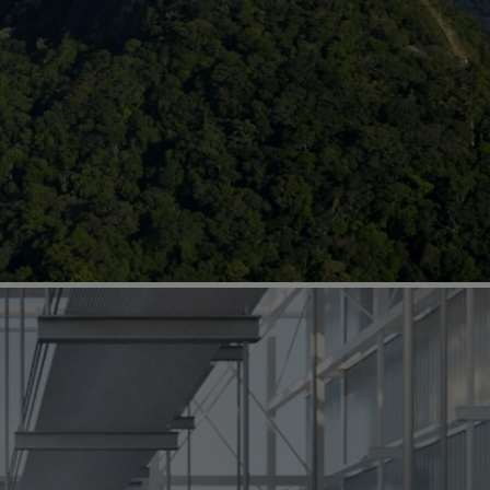
os os continentes, dos mais consagrados aos
poentes, pensadores do ambiente urbano,
iversitários, construtores, movimentos
de tecnologia e inovação, instituições
laterais, autoridades políticas, todos foram
jar experiências relacionadas à construção do
ial.
a atualmente no mundo todo evidenciou a
ntre economia, política, sociedade, ambiente,
dência que foi, premonitoriamente, indicada no
esso Mundial de Arquitetos. Mais do que
ompreensão de que vivemos a mesma era e
 mesmo planeta.