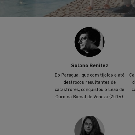
também vencedor do Prêmio
Pritzker (2011).
Solano Benitez
Do Paraguai, que com tijolos e até
Ca
destroços resultantes de
d
catástrofes, conquistou o Leão de
c
Ouro na Bienal de Veneza (2016).