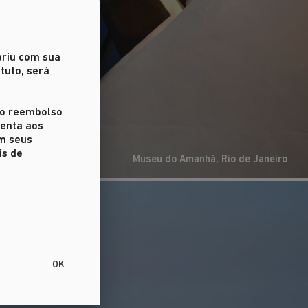
priu com sua
tuto, será
r o reembolso
ienta aos
em seus
is de
Museu do Amanhã, Rio de Janeiro
OK