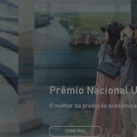
Prêmio Nacional 
O melhor da produção acadêmica b
Eduardo Souto de Moura
O arquiteto português mais
premiado internacionalmente,
arq
CONFIRA!