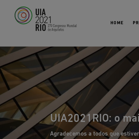
Todos os mundos. Um só mundo.
ARQUITETURA 21
HOME
P
UIA2021RIO: o mai
Agradecemos a todos que estive