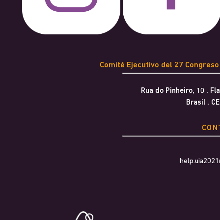
Comité Ejecutivo del 27 Congreso
Rua do Pinheiro, 10 . F
Brasil . C
CON
help.uia202