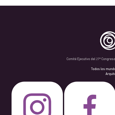
Comité Ejecutivo del 27º Congres
Todos los mund
Arquit