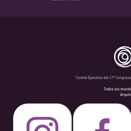
Comité Ejecutivo del 27º Congres
Todos los mund
Arquit