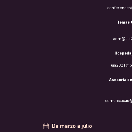
conferences
Temas 
adm@uia20
Hospedaj
uia2021@b
Asesoría de
comunicacao@u
De marzo a julio