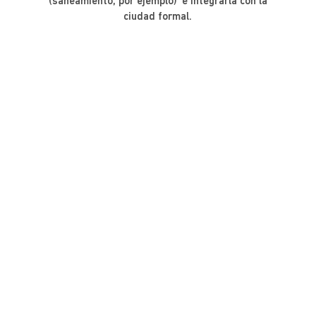
(saneamiento, por ejemplo) e integrarla con la
ciudad formal.