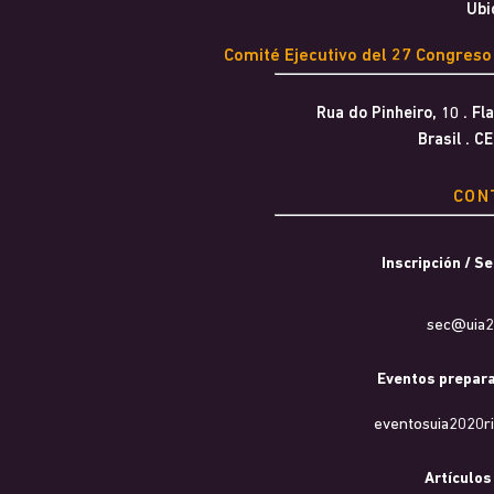
Ubi
Comité Ejecutivo del 27 Congreso
Rua do Pinheiro, 10 . F
Brasil . C
CON
Inscripción / S
sec@uia20
Eventos prepara
eventosuia2020r
Artículos