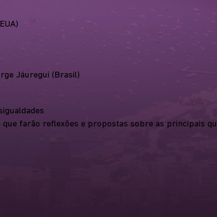
/EUA)
rge Jáuregui (Brasil)
sigualdades
s que farão reflexões e propostas sobre as principais 