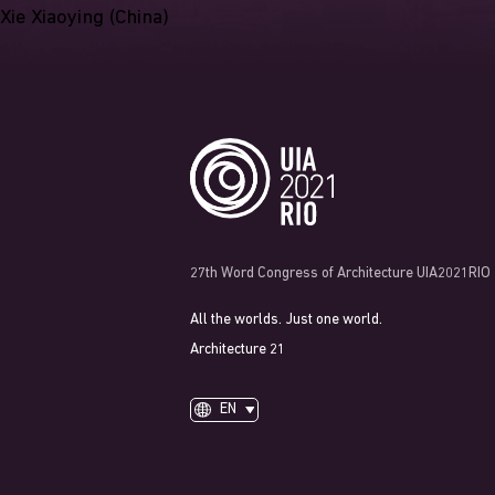
Xie Xiaoying (China)
27th Word Congress of Architecture UIA2021RIO
All the worlds. Just one world.
Architecture 21
EN