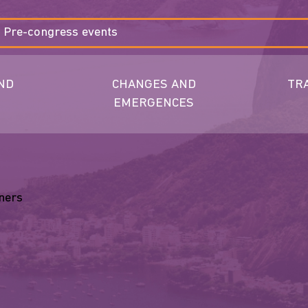
Pre-congress events
ND
CHANGES AND
TR
EMERGENCES
ners