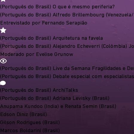
(Português do Brasil) O que é mesmo periferia?
(Português do Brasil) Alfredo Brillembourg (Venezuela
Entrevistado por Fernando Serapião
(Português do Brasil) Arquitetura na favela
(Português do Brasil) Alejandro Echeverri (Colômbia) Jo
Moderado por Evelise Grunow
(Português do Brasil) Live da Semana Fragilidades e De
(Português do Brasil) Debate especial com especialista
(Português do Brasil) ArchiTalks
(Português do Brasil) Adriana Levisky (Brasil)
Anupama Kundoo (India) e Renata Semin (Brasil)
Edson Diniz (Brasil)
Gilson Rodrigues (Brasil)
Marcos Boldarini (Brasil)