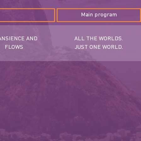
Main program
ANSIENCE AND
ALL THE WORLDS.
FLOWS
JUST ONE WORLD.