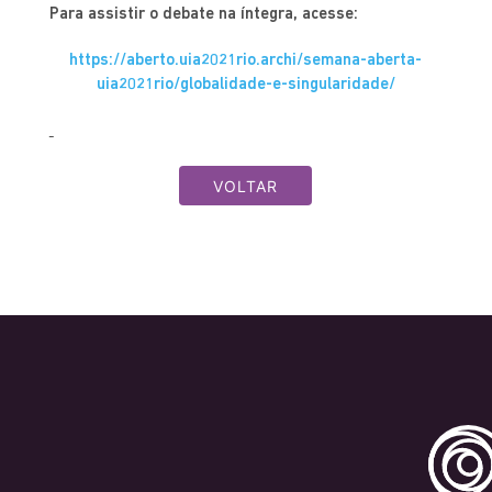
Para assistir o debate na íntegra, acesse:
https://aberto.uia2021rio.archi/semana-aberta-
uia2021rio/globalidade-e-singularidade/
VOLTAR