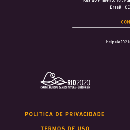
Rua do Pinheiro, 10 . F
Brasil . C
CO
help.uia202
POLITICA DE PRIVACIDADE
TERMOS DE USO