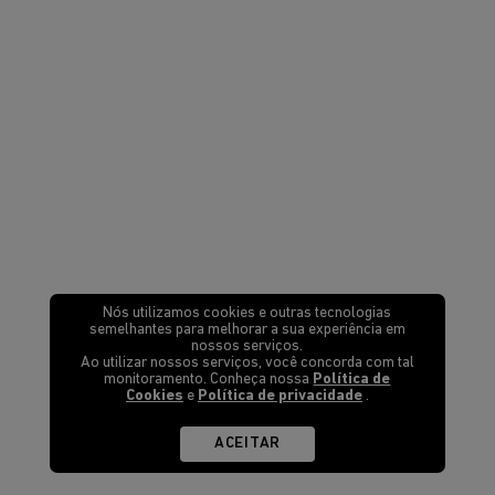
Nós utilizamos cookies e outras tecnologias
semelhantes para melhorar a sua experiência em
nossos serviços.
Ao utilizar nossos serviços, você concorda com tal
monitoramento. Conheça nossa
Política de
Cookies
e
Política de privacidade
.
ACEITAR