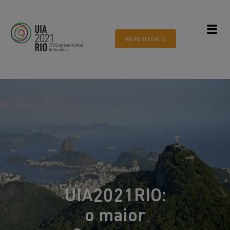
Todos os mundos. Um só mundo.
ARQUITETURA 21
REPOSITÓRIO
Museu do Amanhã, Rio de
Janeiro
UIA2021RIO:
o maior