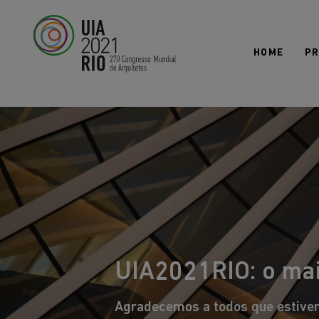
Todos os mundos. Um só mundo.
ARQUITETURA 21
HOME
P
UIA2021RIO: o mai
Agradecemos a todos que estive