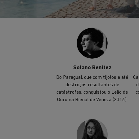
também vencedor do Prêmio
Pritzker (2011).
Solano Benitez
Do Paraguai, que com tijolos e até
Ca
destroços resultantes de
d
catástrofes, conquistou o Leão de
c
Ouro na Bienal de Veneza (2016).