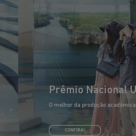
Prêmio Nacional 
O melhor da produção acadêmica b
Eduardo Souto de Moura
O arquiteto português mais
premiado internacionalmente,
arq
CONFIRA!