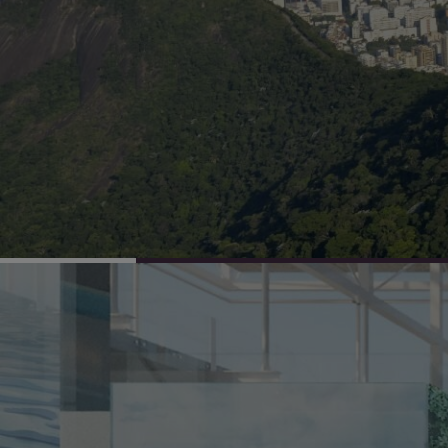
propostas e apresentando soluçõ
da qualidade de vida e para um m
sustentável.
TODOS OS MUNDOS
UM SÓ MUNDO.
ARQUITETURA 21