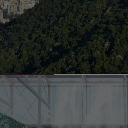
es para melhoria
Arquitetos de tod
undo mais justo e
novos talentos ex
pesquisadores, un
sociais, empresas 
.
acadêmicas e multi
convidados a cote
espaço da vida soc
A crise enfrentad
interdependência e
cidade. Interdepen
tema do 27º Congr
nunca, temos a c
compartilhamos o