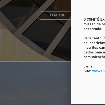
LEIA AQUI
O COMITÊ E
missão de or
encerrado.
Para tanto, 
de inscriçõe
inscritos c
dados bancár
comunicação
E-mail:
Site:
www.ui
O MAIOR EVENTO M
DA ARQUITETURA E