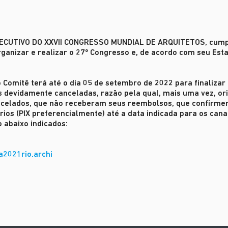
XECUTIVO DO XXVII CONGRESSO MUNDIAL DE ARQUITETOS
, cum
ganizar e realizar o 27º Congresso e, de acordo com seu Esta
o Comitê terá até o dia 05 de setembro de 2022 para finaliza
s devidamente canceladas, razão pela qual, mais uma vez, or
ancelados, que não receberam seus reembolsos, que confirm
ios (PIX preferencialmente) até a data indicada para os cana
 abaixo indicados:
a2021rio.archi
UNDIAL
 DO