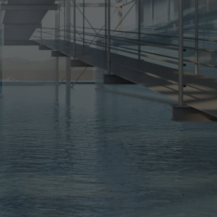
ne desse contexto a Cidade 21, atenta ao
a, aos bons espaços, à redução das
raurbanas, tendo o cidadão como foco.
NOMES
RA:
Elizabeth de Portzamparc
o
Carioca radicada há 50 anos na
e de
França, com obras por todo o