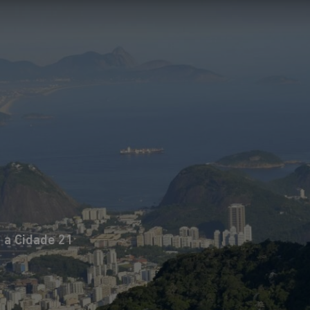
l de Arquitetos
ndial de
ira vez no Brasil.
o para
 arquitetura e em
o futuro das
 a Cidade 21
itetura e do
alisando o
Um encont
s, formulando
marcado n