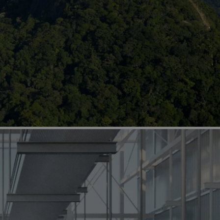
os os continentes, dos mais consagrados aos
poentes, pensadores do ambiente urbano,
iversitários, construtores, movimentos
de tecnologia e inovação, instituições
laterais, autoridades políticas, todos foram
jar experiências relacionadas à construção do
ial.
a atualmente no mundo todo evidenciou a
ntre economia, política, sociedade, ambiente,
dência que foi, premonitoriamente, indicada no
esso Mundial de Arquitetos. Mais do que
ompreensão de que vivemos a mesma era e
 mesmo planeta.