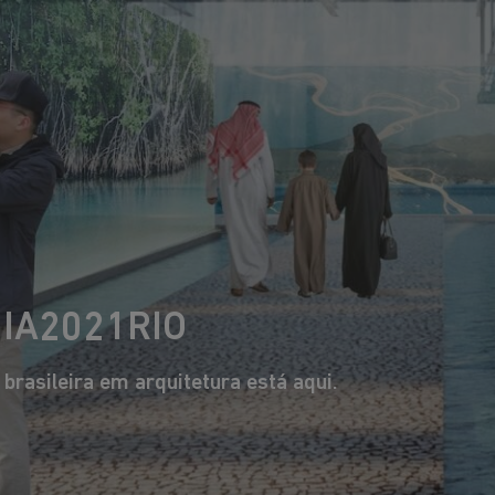
Esperamos que ema
ambiente, ao clim
desigualdades int
OS MAIORES 
DA ARQUITETU
UIA2021RIO
rasileira em arquitetura está aqui.
Tatiana Bilbao
Francis Keré
Uma das mais premiadas
De Burkina Faso, consagrad
uitetas mexicanas da atualidade.
internacionalmente como agent