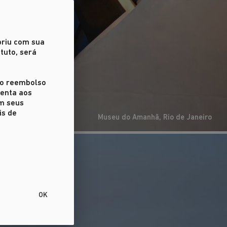
priu com sua
tuto, será
r o reembolso
ienta aos
em seus
is de
Museu do Amanhã, Rio de Janeiro
OK