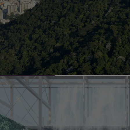
es para melhoria
Arquitetos de tod
undo mais justo e
novos talentos ex
pesquisadores, un
sociais, empresas 
.
acadêmicas e multi
convidados a cote
espaço da vida soc
A crise enfrentad
interdependência e
cidade. Interdepen
tema do 27º Congr
nunca, temos a c
compartilhamos o