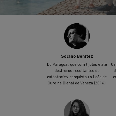
também vencedor do Prêmio
Pritzker (2011).
Solano Benitez
Do Paraguai, que com tijolos e até
Ca
destroços resultantes de
d
catástrofes, conquistou o Leão de
c
Ouro na Bienal de Veneza (2016).