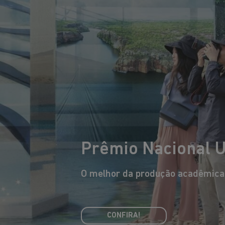
Prêmio Nacional 
O melhor da produção acadêmica b
Eduardo Souto de Moura
O arquiteto português mais
premiado internacionalmente,
arq
CONFIRA!