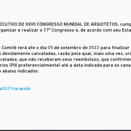
XECUTIVO DO XXVII CONGRESSO MUNDIAL DE ARQUITETOS
, cum
ganizar e realizar o 27º Congresso e, de acordo com seu Esta
o Comitê terá até o dia 05 de setembro de 2022 para finaliza
s devidamente canceladas, razão pela qual, mais uma vez, or
ancelados, que não receberam seus reembolsos, que confirm
ios (PIX preferencialmente) até a data indicada para os cana
 abaixo indicados:
a2021rio.archi
UNDIAL
 DO