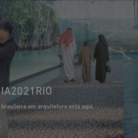
Esperamos que ema
ambiente, ao clim
desigualdades int
OS MAIORES 
DA ARQUITETU
UIA2021RIO
rasileira em arquitetura está aqui.
Tatiana Bilbao
Francis Keré
Uma das mais premiadas
De Burkina Faso, consagrad
uitetas mexicanas da atualidade.
internacionalmente como agent