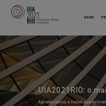
Todos os mundos. Um só mundo.
ARQUITETURA 21
HOME
P
UIA2021RIO: o mai
Agradecemos a todos que estive