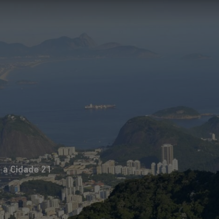
l de Arquitetos
ndial de
ira vez no Brasil.
o para
 arquitetura e em
o futuro das
 a Cidade 21
itetura e do
alisando o
Um encont
s, formulando
marcado n