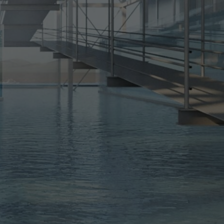
ne desse contexto a Cidade 21, atenta ao
a, aos bons espaços, à redução das
raurbanas, tendo o cidadão como foco.
NOMES
RA:
Elizabeth de Portzamparc
o
Carioca radicada há 50 anos na
e de
França, com obras por todo o