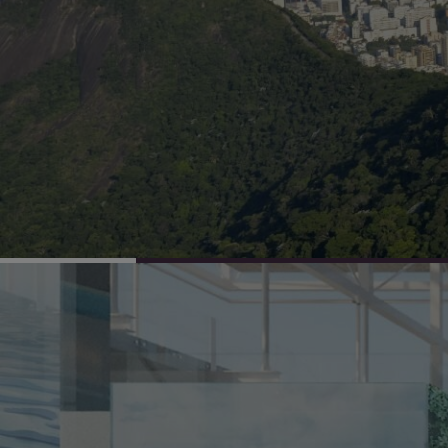
propostas e apresentando soluçõ
da qualidade de vida e para um m
sustentável.
TODOS OS MUNDOS
UM SÓ MUNDO.
ARQUITETURA 21