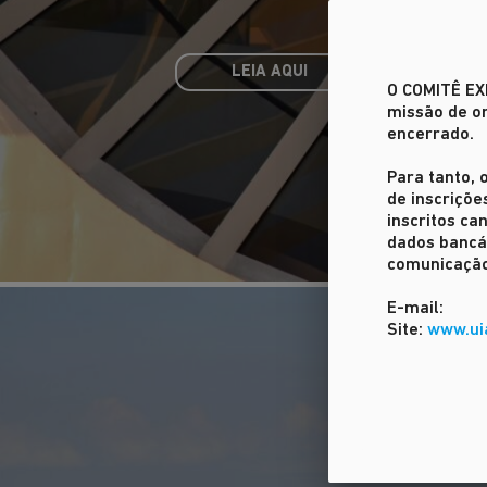
LEIA AQUI
O COMITÊ E
missão de or
encerrado.
Para tanto, 
de inscriçõe
inscritos c
dados bancár
comunicação
E-mail:
Site:
www.ui
O MAIOR EVENTO M
DA ARQUITETURA E