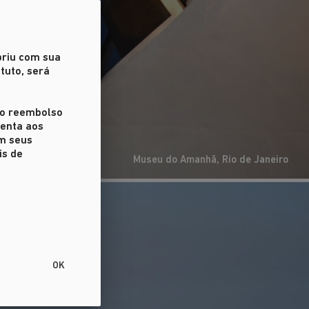
priu com sua
tuto, será
r o reembolso
ienta aos
em seus
is de
Museu do Amanhã, Rio de Janeiro
OK