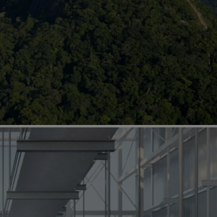
os os continentes, dos mais consagrados aos
poentes, pensadores do ambiente urbano,
iversitários, construtores, movimentos
de tecnologia e inovação, instituições
laterais, autoridades políticas, todos foram
jar experiências relacionadas à construção do
ial.
a atualmente no mundo todo evidenciou a
ntre economia, política, sociedade, ambiente,
dência que foi, premonitoriamente, indicada no
esso Mundial de Arquitetos. Mais do que
ompreensão de que vivemos a mesma era e
 mesmo planeta.