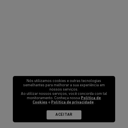
Nós utilizamos cookies e outras tecnologias
semelhantes para melhorar a sua experiência em
nossos serviços.
Ao utilizar nossos serviços, você concorda com tal
monitoramento. Conheça nossa
Política de
Cookies
e
Política de privacidade
.
ACEITAR