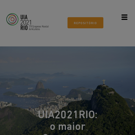
Todos os mundos. Um só mundo.
ARQUITETURA 21
REPOSITÓRIO
Museu do Amanhã, Rio de
Janeiro
UIA2021RIO:
o maior