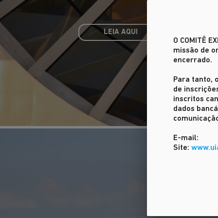
LEIA AQUI
O COMITÊ E
missão de or
encerrado.
Para tanto, 
de inscriçõe
inscritos c
dados bancár
comunicação
E-mail:
Site:
www.ui
O MAIOR EVENTO M
DA ARQUITETURA E