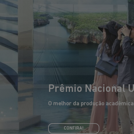
Prêmio Nacional 
O melhor da produção acadêmica b
Eduardo Souto de Moura
O arquiteto português mais
premiado internacionalmente,
arq
CONFIRA!