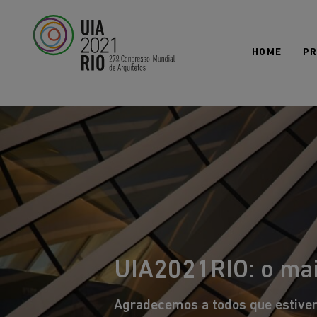
Todos os mundos. Um só mundo.
ARQUITETURA 21
HOME
P
UIA2021RIO: o mai
Agradecemos a todos que estive