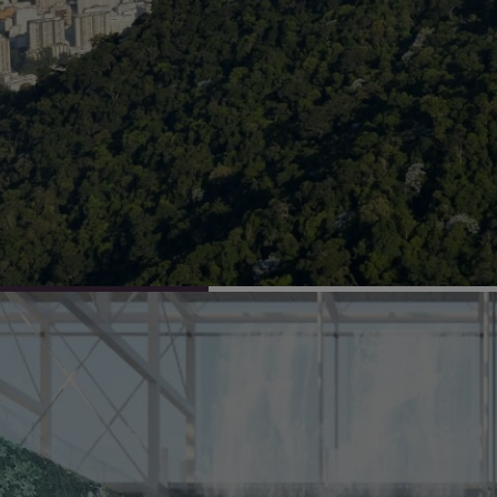
es para melhoria
Arquitetos de tod
undo mais justo e
novos talentos ex
pesquisadores, un
sociais, empresas 
.
acadêmicas e multi
convidados a cote
espaço da vida soc
A crise enfrentad
interdependência e
cidade. Interdepen
tema do 27º Congr
nunca, temos a c
compartilhamos o