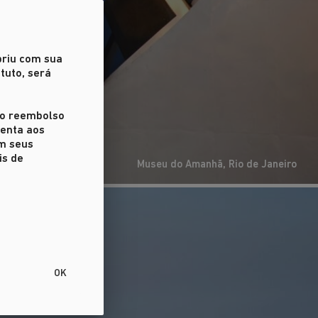
priu com sua
tuto, será
r o reembolso
ienta aos
em seus
is de
Museu do Amanhã, Rio de Janeiro
OK