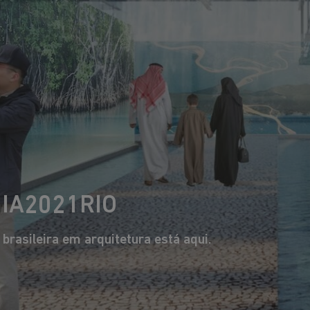
Esperamos que ema
ambiente, ao clim
desigualdades int
OS MAIORES 
DA ARQUITETU
UIA2021RIO
rasileira em arquitetura está aqui.
Tatiana Bilbao
Francis Keré
Uma das mais premiadas
De Burkina Faso, consagrad
uitetas mexicanas da atualidade.
internacionalmente como agent