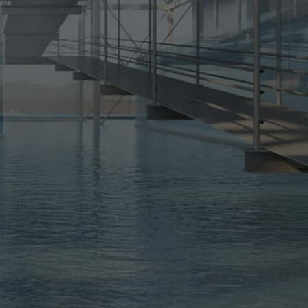
ne desse contexto a Cidade 21, atenta ao
a, aos bons espaços, à redução das
raurbanas, tendo o cidadão como foco.
NOMES
RA:
Elizabeth de Portzamparc
o
Carioca radicada há 50 anos na
e de
França, com obras por todo o