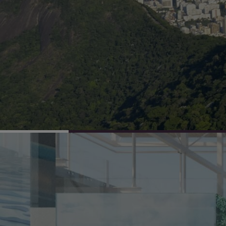
propostas e apresentando soluçõ
da qualidade de vida e para um m
sustentável.
TODOS OS MUNDOS
UM SÓ MUNDO.
ARQUITETURA 21