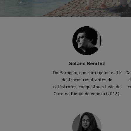
também vencedor do Prêmio
Pritzker (2011).
Solano Benitez
Do Paraguai, que com tijolos e até
Ca
destroços resultantes de
d
catástrofes, conquistou o Leão de
c
Ouro na Bienal de Veneza (2016).