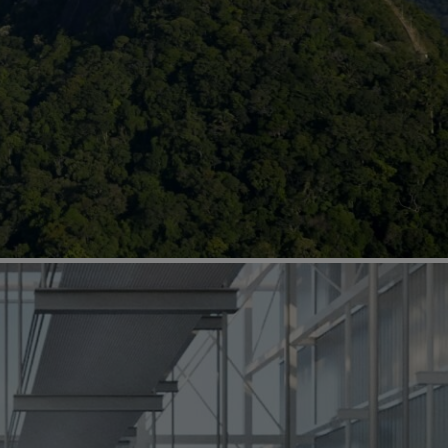
os os continentes, dos mais consagrados aos
poentes, pensadores do ambiente urbano,
iversitários, construtores, movimentos
de tecnologia e inovação, instituições
laterais, autoridades políticas, todos foram
jar experiências relacionadas à construção do
ial.
a atualmente no mundo todo evidenciou a
ntre economia, política, sociedade, ambiente,
dência que foi, premonitoriamente, indicada no
esso Mundial de Arquitetos. Mais do que
ompreensão de que vivemos a mesma era e
 mesmo planeta.