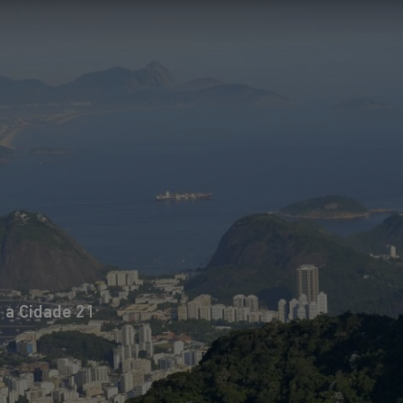
l de Arquitetos
ndial de
ira vez no Brasil.
o para
 arquitetura e em
o futuro das
 a Cidade 21
itetura e do
alisando o
Um encont
s, formulando
marcado n