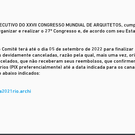
XECUTIVO DO XXVII CONGRESSO MUNDIAL DE ARQUITETOS
, cum
ganizar e realizar o 27º Congresso e, de acordo com seu Esta
o Comitê terá até o dia 05 de setembro de 2022 para finaliza
s devidamente canceladas, razão pela qual, mais uma vez, or
ancelados, que não receberam seus reembolsos, que confirm
ios (PIX preferencialmente) até a data indicada para os cana
 abaixo indicados:
a2021rio.archi
UNDIAL
 DO