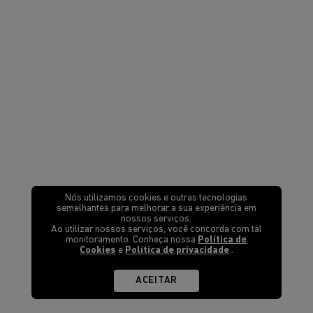
Nós utilizamos cookies e outras tecnologias
semelhantes para melhorar a sua experiência em
nossos serviços.
Ao utilizar nossos serviços, você concorda com tal
monitoramento. Conheça nossa
Política de
Cookies
e
Política de privacidade
.
ACEITAR