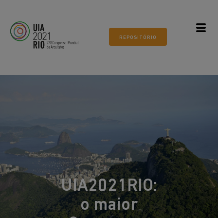
Todos os mundos. Um só mundo.
ARQUITETURA 21
REPOSITÓRIO
Museu do Amanhã, Rio de
Janeiro
UIA2021RIO:
o maior