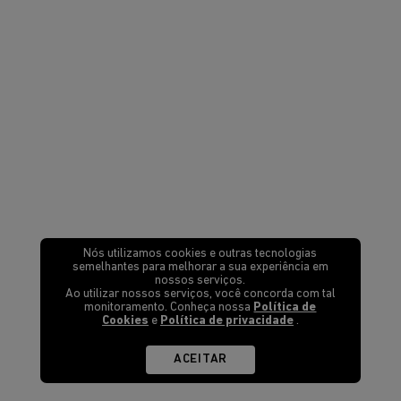
Nós utilizamos cookies e outras tecnologias
semelhantes para melhorar a sua experiência em
nossos serviços.
Ao utilizar nossos serviços, você concorda com tal
monitoramento. Conheça nossa
Política de
Cookies
e
Política de privacidade
.
ACEITAR