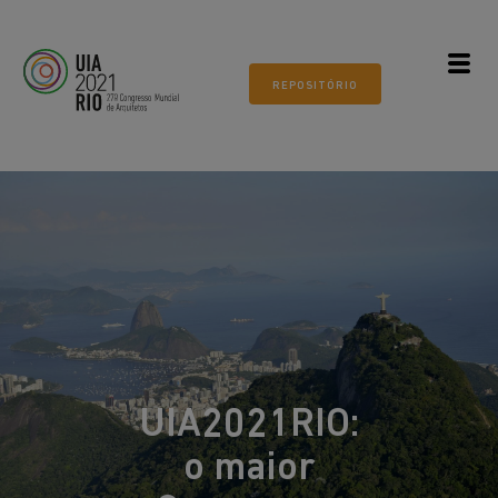
Todos os mundos. Um só mundo.
ARQUITETURA 21
REPOSITÓRIO
Museu do Amanhã, Rio de
Janeiro
UIA2021RIO:
o maior