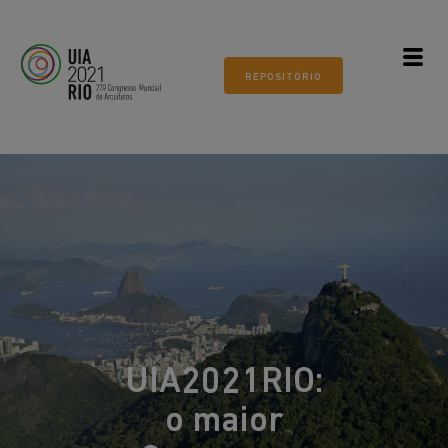
Todos os mundos. Um só mundo.
ARQUITETURA 21
REPOSITÓRIO
Museu do Amanhã, Rio de
Janeiro
UIA2021RIO:
o maior