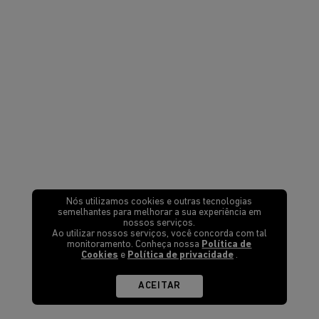
Nós utilizamos cookies e outras tecnologias
semelhantes para melhorar a sua experiência em
nossos serviços.
Ao utilizar nossos serviços, você concorda com tal
monitoramento. Conheça nossa
Política de
Cookies
e
Política de privacidade
.
ACEITAR