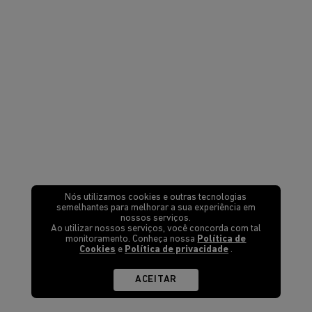
Nós utilizamos cookies e outras tecnologias
semelhantes para melhorar a sua experiência em
nossos serviços.
Ao utilizar nossos serviços, você concorda com tal
monitoramento. Conheça nossa
Política de
Cookies
e
Política de privacidade
.
ACEITAR