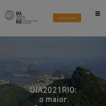
Todos os mundos. Um só mundo.
ARQUITETURA 21
REPOSITÓRIO
Museu do Amanhã, Rio de
Janeiro
UIA2021RIO:
o maior