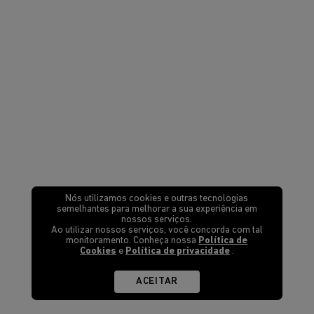
Nós utilizamos cookies e outras tecnologias
semelhantes para melhorar a sua experiência em
nossos serviços.
Ao utilizar nossos serviços, você concorda com tal
monitoramento. Conheça nossa
Política de
Cookies
e
Política de privacidade
.
ACEITAR