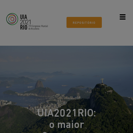
Todos os mundos. Um só mundo.
ARQUITETURA 21
REPOSITÓRIO
Museu do Amanhã, Rio de
Janeiro
UIA2021RIO:
o maior